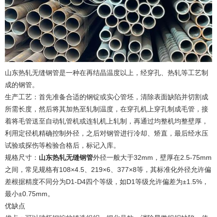
山东热轧无缝钢管
是一种在再结晶温度以上，经穿孔、热轧等工艺制
成的钢管。
生产工艺：首先准备合适的钢锭或实心管坯，清除表面缺陷并切割成
所需长度，然后将其加热至轧制温度，在穿孔机上穿孔制成毛管，接
着将毛管送至自动轧管机或连轧机上轧制，再通过均整机均整壁厚，
利用定径机精确控制外径，之后对钢管进行冷却、矫直，最后经水压
试验或探伤等检验合格后，标记入库。
规格尺寸：
山东热轧无缝钢管
外径一般大于32mm，壁厚在2.5-75mm
之间，常见规格有108×4.5、219×6、377×8等，其标准化外径允许偏
差根据精度不同分为D1-D4四个等级，如D1等级允许偏差为±1.5%，
最小±0.75mm。
优缺点