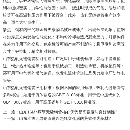
优点：可以破坏钢锭的铸造组织，细化晶粒，消除显微组织缺陷，使
钢材组织密实，力学性能改善；同时，浇注时形成的气泡、裂纹和疏
松等可在高温和压力作用下被焊合；此外，热轧无缝钢管生产效率
高，适合大批量生产。
缺点：钢材内部的非金属夹杂物易被压成薄片，出现分层现象，使钢
材沿厚度方向受拉性能恶化；不均匀冷却会造成残余应力，对钢构件
在外力作用下的变形、稳定性等可能产生不利影响；且厚度和边宽等
尺寸不好控制，精度相对较低。
山东热轧无缝钢管
功能用途：广泛应用于建筑领域，如地下管道输
送、锅炉热水输送等；也用于机械加工，制造轴承套、机械配件等；
还可用于电气类的燃气输送、水发电流体管道以及风力发电厂防静电
管等。
山东热轧无缝钢管应用标准：根据不同的应用领域，热轧无缝钢管有
多种标准，如用于流体输送的GB/T 8163标准，用于低中压锅炉的
GB/T 3087标准，用于高压锅炉的GB/T 5310标准等。
上一篇：山东16Mn厚壁无缝钢管核心优势是高强度与良好韧性?
下一篇：山东冷拔无缝钢管是以热轧穿孔后的荒管作为基材?