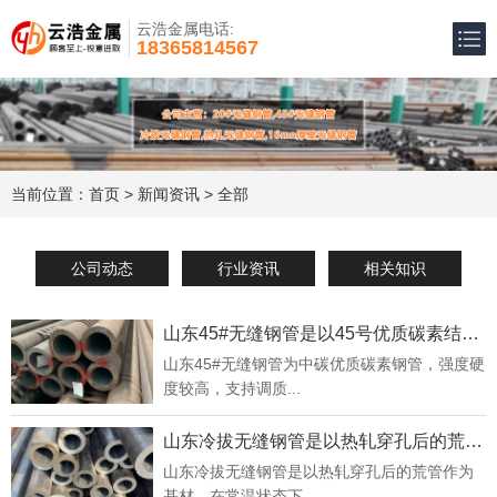
云浩金属电话:
18365814567
当前位置：
首页
>
新闻资讯
> 全部
公司动态
行业资讯
相关知识
山东45#无缝钢管是以45号优质碳素结构钢管坯加工制成
山东45#无缝钢管为中碳优质碳素钢管，强度硬
度较高，支持调质...
山东冷拔无缝钢管是以热轧穿孔后的荒管作为基材
山东冷拔无缝钢管是以热轧穿孔后的荒管作为
基材，在常温状态下，...